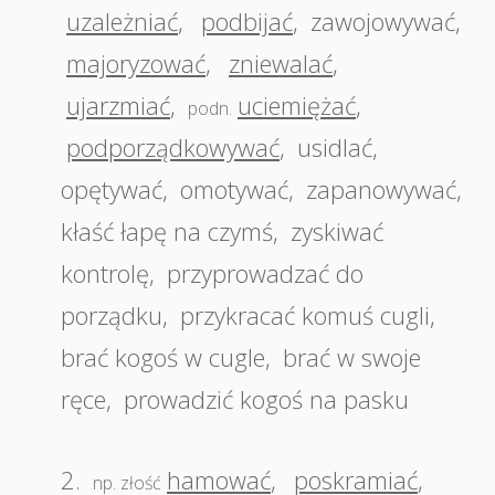
uzależniać
,
podbijać
,
zawojowywać
,
majoryzować
,
zniewalać
,
ujarzmiać
,
uciemiężać
,
podn.
podporządkowywać
,
usidlać
,
opętywać
,
omotywać
,
zapanowywać
,
kłaść łapę na czymś
,
zyskiwać
kontrolę
,
przyprowadzać do
porządku
,
przykracać komuś cugli
,
brać kogoś w cugle
,
brać w swoje
ręce
,
prowadzić kogoś na pasku
2.
hamować
,
poskramiać
,
np. złość