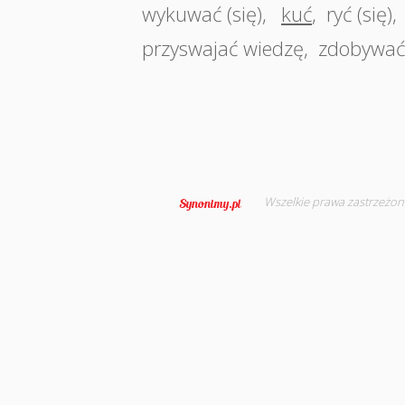
wykuwać (się)
,
kuć
,
ryć (się)
,
przyswajać wiedzę
,
zdobywać 
Wszelkie prawa zastrzeżon