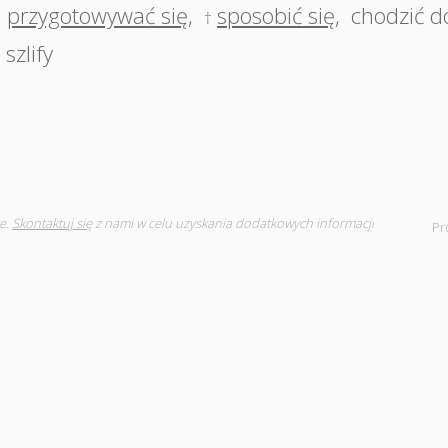
przygotowywać się
,
sposobić się
,
chodzić d
†
szlify
e.
Skontaktuj się
z nami w celu uzyskania dodatkowych informacji
Pr