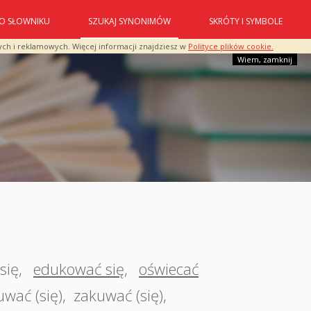
O SŁOWNIKU
SZUKAJ SYNONIMÓW
SKRÓTY I SYMBOLE
ych i reklamowych. Więcej informacji znajdziesz w
Polityce plików cookie.
Wiem, zamknij
się
,
edukować się
,
oświecać
wać (się)
,
zakuwać (się)
,