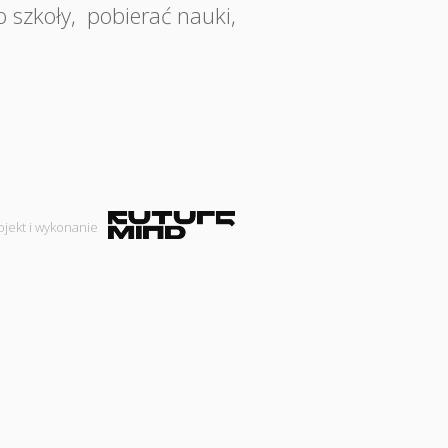
o szkoły
,
pobierać nauki
,
ojekt i wykonanie