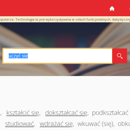
mputerze. Technologia ta jest wykorzystywana w celach funkcjonalnych, statystyczn
ę
,
kształcić się
,
dokształcać się
,
podkształcać 
,
studiować
,
wdrażać się
,
wkuwać (się)
,
obku