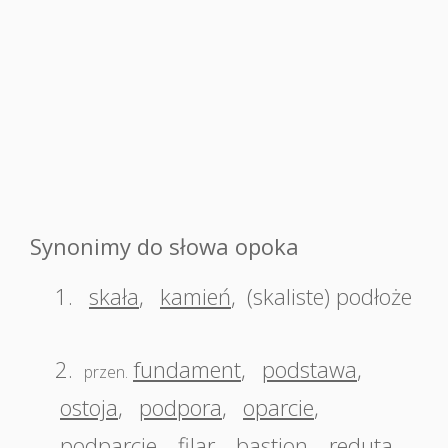
Synonimy do słowa opoka
1.
skała
,
kamień
,
(skaliste) podłoże
2.
fundament
,
podstawa
,
przen.
ostoja
,
podpora
,
oparcie
,
podparcie
,
filar
,
bastion
,
reduta
,