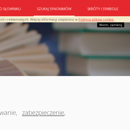
O SŁOWNIKU
SZUKAJ SYNONIMÓW
SKRÓTY I SYMBOLE
ych i reklamowych. Więcej informacji znajdziesz w
Polityce plików cookie.
Wiem, zamknij
wanie
,
zabezpieczenie
,