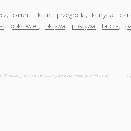
zcz
,
całun
,
ekran
,
przegroda
,
kurtyna
,
par
ał
,
pokrowiec
,
okrywa
,
pokrywa
,
tarcza
,
p
e.
Skontaktuj się
z nami w celu uzyskania dodatkowych informacji
Pr