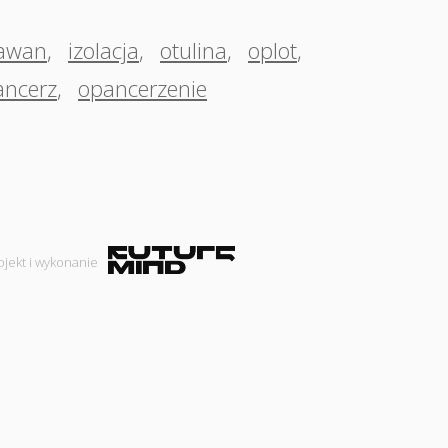
awan
,
izolacja
,
otulina
,
oplot
,
ancerz
,
opancerzenie
ojekt i wykonanie