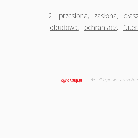
2.
przesłona
,
zasłona
,
płas
obudowa
,
ochraniacz
,
futer
Wszelkie prawa zastrzeżon