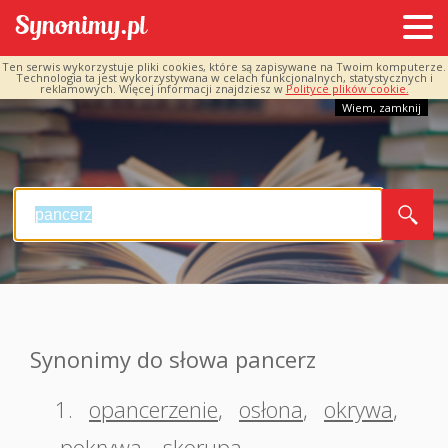
Ten serwis wykorzystuje pliki cookies, które są zapisywane na Twoim komputerze.
Technologia ta jest wykorzystywana w celach funkcjonalnych, statystycznych i
reklamowych. Więcej informacji znajdziesz w
Polityce plików cookie.
Wiem, zamknij
Synonimy do słowa pancerz
1.
opancerzenie
,
osłona
,
okrywa
,
pokrywa
,
skorupa