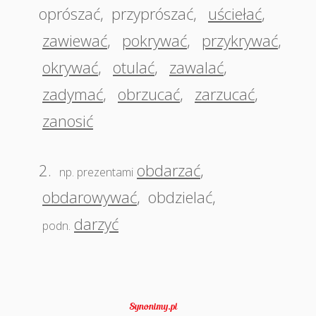
oprószać
,
przyprószać
,
uściełać
,
zawiewać
,
pokrywać
,
przykrywać
,
okrywać
,
otulać
,
zawalać
,
zadymać
,
obrzucać
,
zarzucać
,
zanosić
2.
obdarzać
,
np. prezentami
obdarowywać
,
obdzielać
,
darzyć
podn.