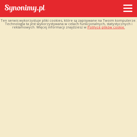
Ten serwis wykorzystuje pliki cookies, które są zapisywane na Twoim komputerze.
Technologia ta jest wykorzystywana w celach funkcjonalnych, statystycznych i
reklamowych. Więcej informacji znajdziesz w
Polityce plików cookie.