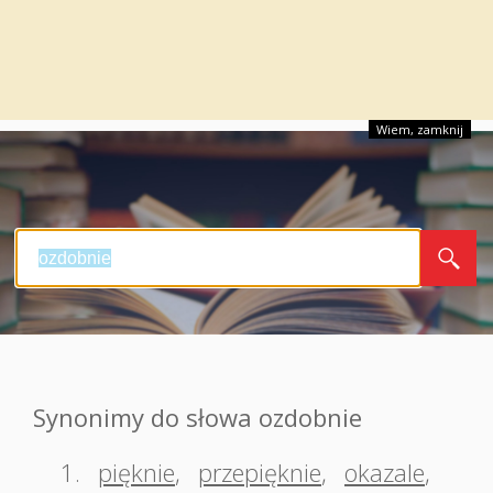
Wiem, zamknij
Synonimy do słowa ozdobnie
1.
pięknie
,
przepięknie
,
okazale
,