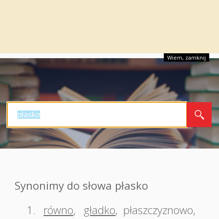
Wiem, zamknij
Synonimy do słowa płasko
1.
równo
,
gładko
,
płaszczyznowo
,