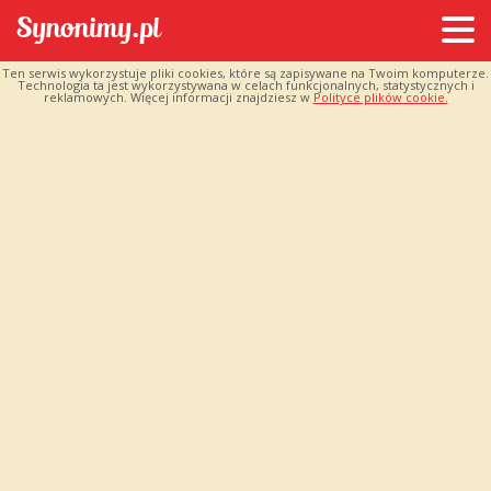
Ten serwis wykorzystuje pliki cookies, które są zapisywane na Twoim komputerze.
Technologia ta jest wykorzystywana w celach funkcjonalnych, statystycznych i
reklamowych. Więcej informacji znajdziesz w
Polityce plików cookie.