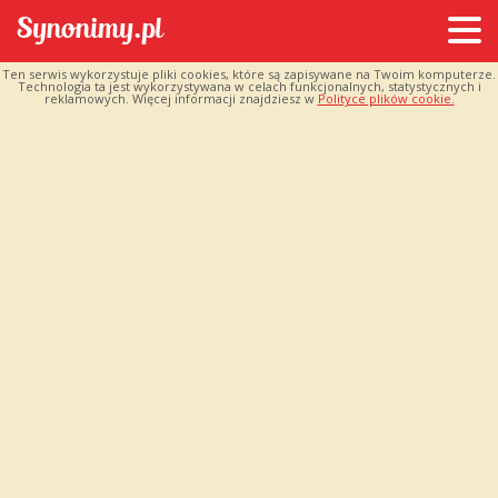
Ten serwis wykorzystuje pliki cookies, które są zapisywane na Twoim komputerze.
Technologia ta jest wykorzystywana w celach funkcjonalnych, statystycznych i
reklamowych. Więcej informacji znajdziesz w
Polityce plików cookie.