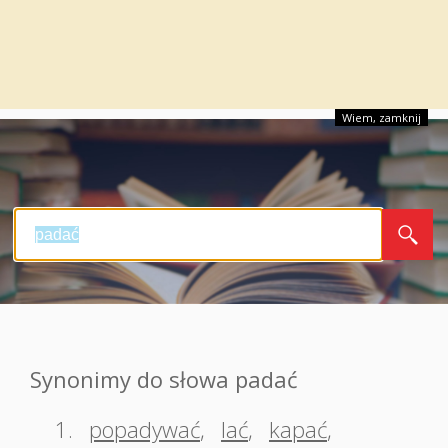
Wiem, zamknij
Synonimy do słowa padać
1.
popadywać
,
lać
,
kapać
,