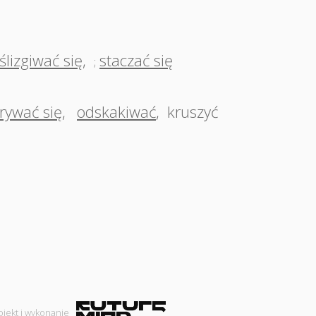
ślizgiwać się
,
staczać się
;
rywać się
,
odskakiwać
,
kruszyć
ojekt i wykonanie