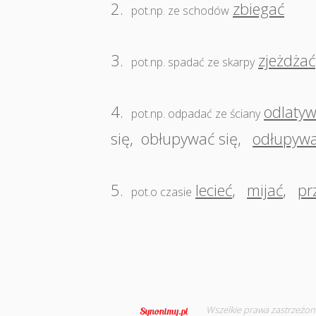
2.
zbiegać
pot.np. ze schodów
3.
zjeżdżać
pot.np. spadać ze skarpy
4.
odlaty
pot.np. odpadać ze ściany
się
,
obłupywać się
,
odłupywa
5.
lecieć
,
mijać
,
pr
pot.o czasie
Wszelkie prawa zastrzeżon