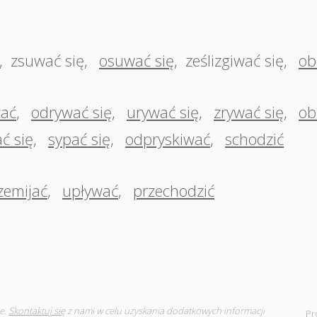
,
zsuwać się
,
osuwać się
,
ześlizgiwać się
,
ob
wać
,
odrywać się
,
urywać się
,
zrywać się
,
ob
ć się
,
sypać się
,
odpryskiwać
,
schodzić
zemijać
,
upływać
,
przechodzić
e.
Skontaktuj się
z nami w celu uzyskania dodatkowych informacji
Pr