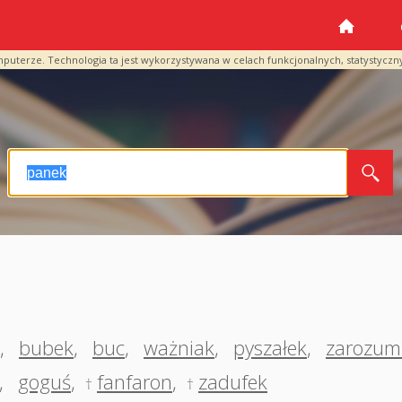
mputerze. Technologia ta jest wykorzystywana w celach funkcjonalnych, statystyczn
,
bubek
,
buc
,
ważniak
,
pyszałek
,
zarozumi
,
goguś
,
fanfaron
,
zadufek
†
†