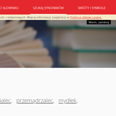
O SŁOWNIKU
SZUKAJ SYNONIMÓW
SKRÓTY I SYMBOLE
ych i reklamowych. Więcej informacji znajdziesz w
Polityce plików cookie.
Wiem, zamknij
alec
,
przemądrzalec
,
mydłek
,