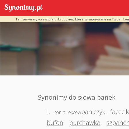
Ten serwis wykorzystuje pliki cookies, które są zapisywane na Twoim ko
Synonimy do słowa panek
1.
paniczyk
,
facecik
iron a. lekcew
bufon
,
purchawka
,
szpaner