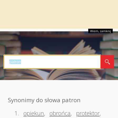
Wiem, zamknij
Synonimy do słowa patron
1.
opiekun
,
obrońca
,
protektor
,