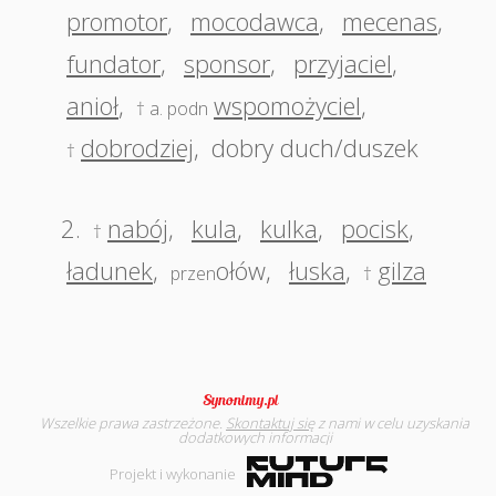
promotor
,
mocodawca
,
mecenas
,
fundator
,
sponsor
,
przyjaciel
,
anioł
,
wspomożyciel
,
† a. podn
dobrodziej
,
dobry duch/duszek
†
2.
nabój
,
kula
,
kulka
,
pocisk
,
†
ładunek
,
ołów
,
łuska
,
gilza
przen
†
Wszelkie prawa zastrzeżone.
Skontaktuj się
z nami w celu uzyskania
dodatkowych informacji
Projekt i wykonanie