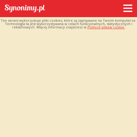
Ten serwis wykorzystuje pliki cookies, które są zapisywane na Twoim komputerze.
Technologia ta jest wykorzystywana w celach funkcjonalnych, statystycznych i
reklamowych. Więcej informacji znajdziesz w
Polityce plików cookie.