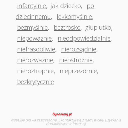
infantylnie
,
jak dziecko
,
po
dziecinnemu
,
lekkomyślnie
,
bezmyślnie
,
beztrosko
,
głupiutko
,
niepoważnie
,
nieodpowiedzialnie
,
niefrasobliwie
,
nierozsądnie
,
nierozważnie
,
nieostrożnie
,
nieroztropnie
,
nieprzezornie
,
bezkrytycznie
Wszelkie prawa zastrzeżone.
Skontaktuj się
z nami w celu uzyskania
dodatkowych informacji