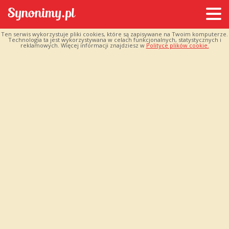
Ten serwis wykorzystuje pliki cookies, które są zapisywane na Twoim komputerze.
Technologia ta jest wykorzystywana w celach funkcjonalnych, statystycznych i
reklamowych. Więcej informacji znajdziesz w
Polityce plików cookie.