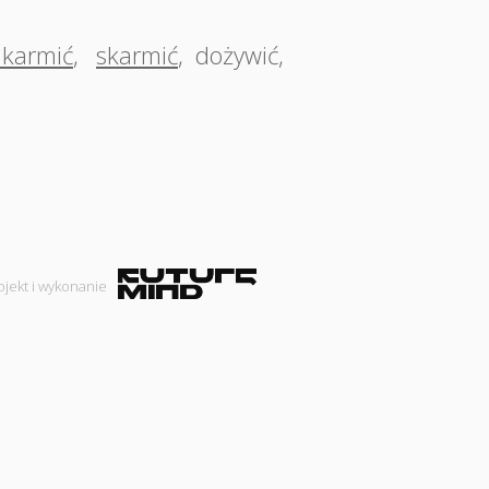
karmić
,
skarmić
,
dożywić
,
ojekt i wykonanie