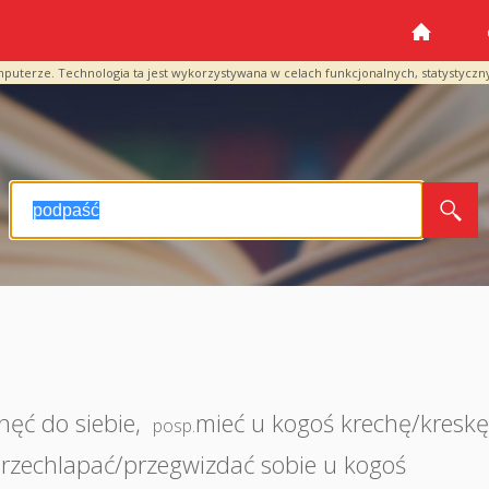
mputerze. Technologia ta jest wykorzystywana w celach funkcjonalnych, statystyczn
hęć do siebie
,
mieć u kogoś krechę/kresk
posp.
rzechlapać/przegwizdać sobie u kogoś