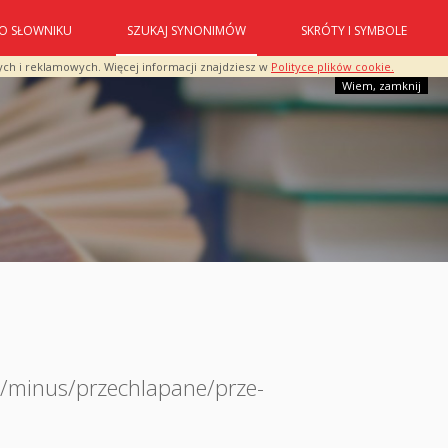
O SŁOWNIKU
SZUKAJ SYNONIMÓW
SKRÓTY I SYMBOLE
ych i reklamowych. Więcej informacji znajdziesz w
Polityce plików cookie.
Wiem, zamknij
ę/minus/przechlapane/prze-