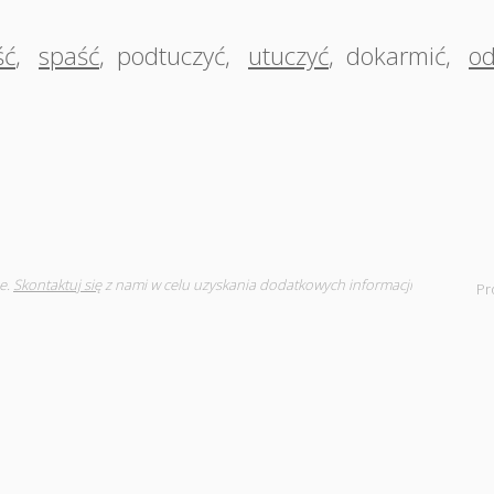
ść
,
spaść
,
podtuczyć
,
utuczyć
,
dokarmić
,
od
e.
Skontaktuj się
z nami w celu uzyskania dodatkowych informacji
Pr