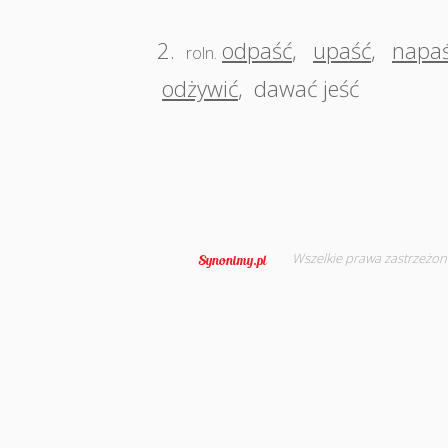
2.
odpaść
,
upaść
,
napa
roln.
odżywić
,
dawać jeść
Wszelkie prawa zastrzeżon