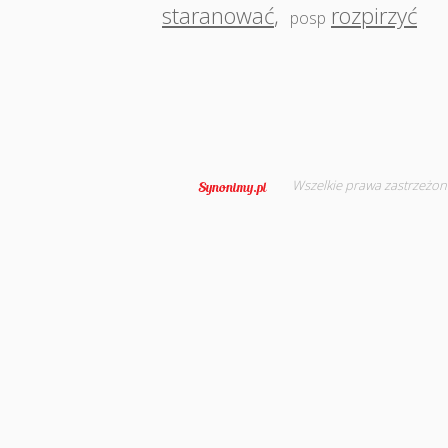
staranować
,
rozpirzyć
posp
Wszelkie prawa zastrzeżon