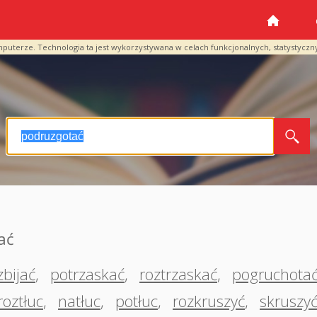
mputerze. Technologia ta jest wykorzystywana w celach funkcjonalnych, statystyczn
ać
bijać
,
potrzaskać
,
roztrzaskać
,
pogruchota
roztłuc
,
natłuc
,
potłuc
,
rozkruszyć
,
skruszy