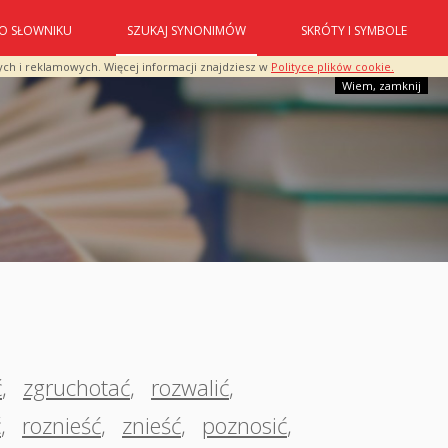
O SŁOWNIKU
SZUKAJ SYNONIMÓW
SKRÓTY I SYMBOLE
ych i reklamowych. Więcej informacji znajdziesz w
Polityce plików cookie.
Wiem, zamknij
ć
,
zgruchotać
,
rozwalić
,
ć
,
roznieść
,
znieść
,
poznosić
,