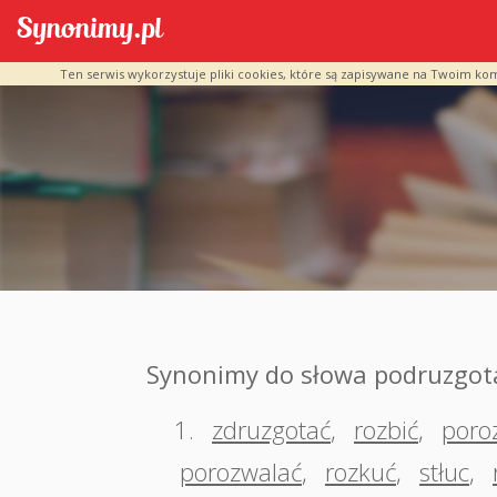
Ten serwis wykorzystuje pliki cookies, które są zapisywane na Twoim ko
Synonimy do słowa podruzgot
1.
zdruzgotać
,
rozbić
,
poroz
porozwalać
,
rozkuć
,
stłuc
,