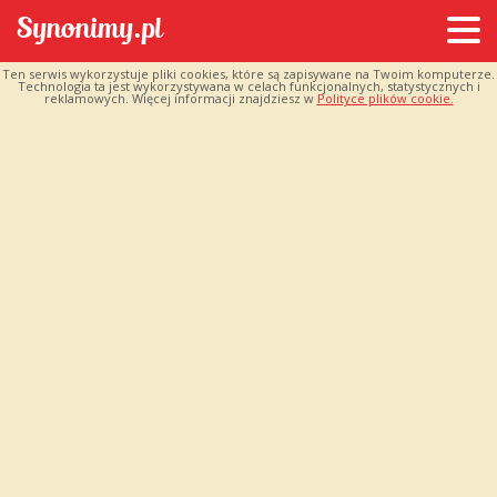
Ten serwis wykorzystuje pliki cookies, które są zapisywane na Twoim komputerze.
Technologia ta jest wykorzystywana w celach funkcjonalnych, statystycznych i
reklamowych. Więcej informacji znajdziesz w
Polityce plików cookie.