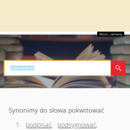
Wiem, zamknij
Synonimy do słowa pokwitować
1.
podpisać
,
podsygnować
,