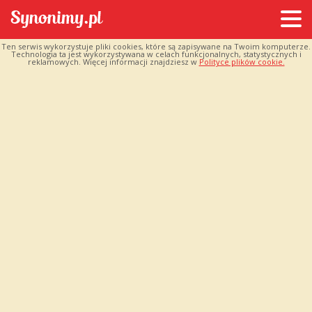
Ten serwis wykorzystuje pliki cookies, które są zapisywane na Twoim komputerze.
Technologia ta jest wykorzystywana w celach funkcjonalnych, statystycznych i
reklamowych. Więcej informacji znajdziesz w
Polityce plików cookie.