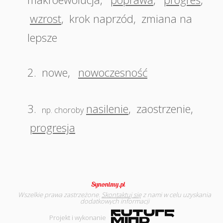
wzrost
,
krok naprzód
,
zmiana na
lepsze
2.
nowe
,
nowoczesność
3.
nasilenie
,
zaostrzenie
,
np. choroby
progresja
Wszelkie prawa zastrzeżone.
Skontaktuj się
z nami w celu uzyskania
dodatkowych informacji
Projekt i wykonanie