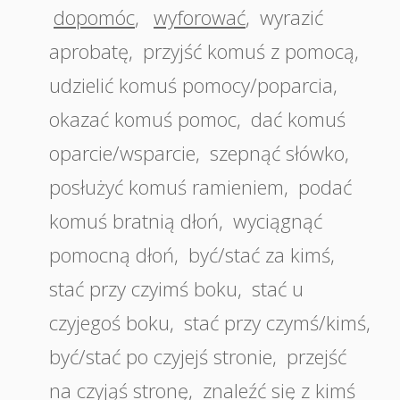
dopomóc
,
wyforować
,
wyrazić
aprobatę
,
przyjść komuś z pomocą
,
udzielić komuś pomocy/poparcia
,
okazać komuś pomoc
,
dać komuś
oparcie/wsparcie
,
szepnąć słówko
,
posłużyć komuś ramieniem
,
podać
komuś bratnią dłoń
,
wyciągnąć
pomocną dłoń
,
być/stać za kimś
,
stać przy czyimś boku
,
stać u
czyjegoś boku
,
stać przy czymś/kimś
,
być/stać po czyjejś stronie
,
przejść
na czyjąś stronę
,
znaleźć się z kimś