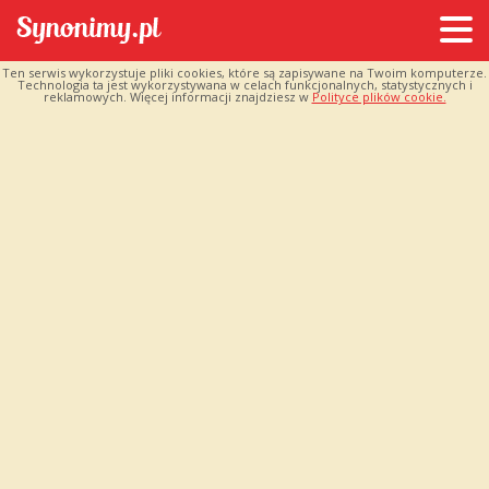
Ten serwis wykorzystuje pliki cookies, które są zapisywane na Twoim komputerze.
Technologia ta jest wykorzystywana w celach funkcjonalnych, statystycznych i
reklamowych. Więcej informacji znajdziesz w
Polityce plików cookie.