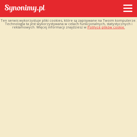
Ten serwis wykorzystuje pliki cookies, które są zapisywane na Twoim komputerze.
Technologia ta jest wykorzystywana w celach funkcjonalnych, statystycznych i
reklamowych. Więcej informacji znajdziesz w
Polityce plików cookie.