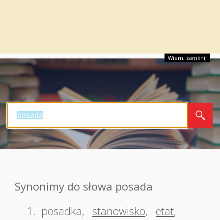
Wiem, zamknij
Synonimy do słowa posada
1.
posadka
,
stanowisko
,
etat
,