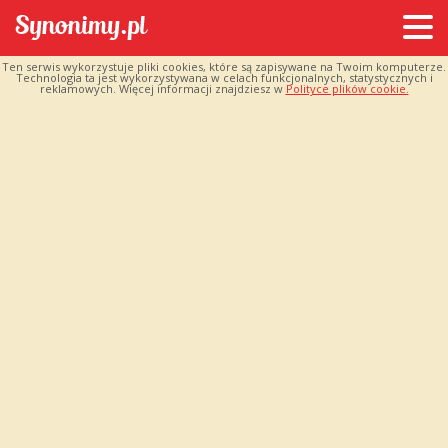
Ten serwis wykorzystuje pliki cookies, które są zapisywane na Twoim komputerze.
Technologia ta jest wykorzystywana w celach funkcjonalnych, statystycznych i
reklamowych. Więcej informacji znajdziesz w
Polityce plików cookie.