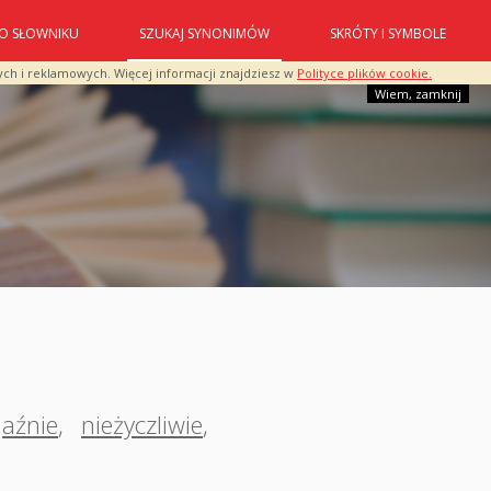
O SŁOWNIKU
SZUKAJ SYNONIMÓW
SKRÓTY I SYMBOLE
ych i reklamowych. Więcej informacji znajdziesz w
Polityce plików cookie.
Wiem, zamknij
jaźnie
,
nieżyczliwie
,