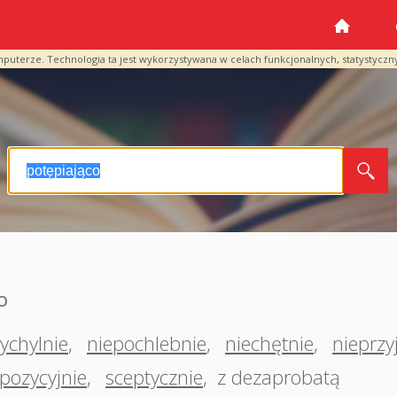
mputerze. Technologia ta jest wykorzystywana w celach funkcjonalnych, statystyczn
o
ychylnie
,
niepochlebnie
,
niechętnie
,
nieprzy
pozycyjnie
,
sceptycznie
,
z dezaprobatą