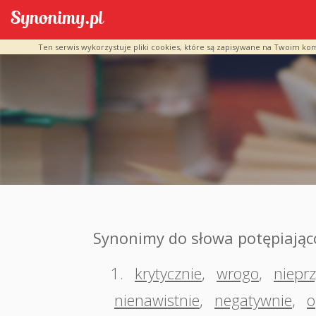
Ten serwis wykorzystuje pliki cookies, które są zapisywane na Twoim ko
Synonimy do słowa potępiając
1.
krytycznie
,
wrogo
,
nieprz
nienawistnie
,
negatywnie
,
o