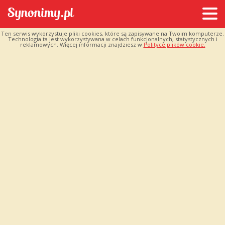
Ten serwis wykorzystuje pliki cookies, które są zapisywane na Twoim komputerze.
Technologia ta jest wykorzystywana w celach funkcjonalnych, statystycznych i
reklamowych. Więcej informacji znajdziesz w
Polityce plików cookie.