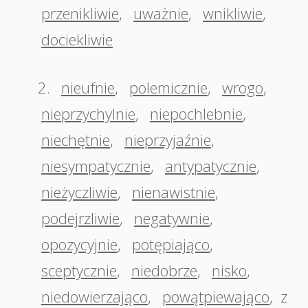
przenikliwie
,
uważnie
,
wnikliwie
,
dociekliwie
2.
nieufnie
,
polemicznie
,
wrogo
,
nieprzychylnie
,
niepochlebnie
,
niechętnie
,
nieprzyjaźnie
,
niesympatycznie
,
antypatycznie
,
nieżyczliwie
,
nienawistnie
,
podejrzliwie
,
negatywnie
,
opozycyjnie
,
potępiająco
,
sceptycznie
,
niedobrze
,
nisko
,
niedowierzająco
,
powątpiewająco
,
z