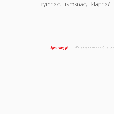
rymnąć
,
rymsnąć
,
klapnąć
,
Wszelkie prawa zastrzeżon