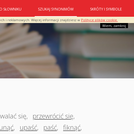
O SŁOWNIKU
SZUKAJ SYNONIMÓW
SKRÓTY I SYMBOLE
ych i reklamowych. Więcej informacji znajdziesz w
Polityce plików cookie.
Wiem, zamknij
walać się
,
przewrócić się
,
runąć
,
upaść
,
paść
,
fiknąć
,