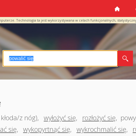
mputerze. Technologia ta jest wykorzystywana w celach funkcjonalnych, statystyczn
ę
k kłoda/z nóg)
,
wyłożyć się
,
rozłożyć się
,
powy
ać się
,
wykopyrtnąć się
,
wykrochmalić się
,