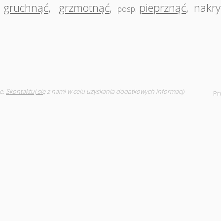
gruchnąć
,
grzmotnąć
,
pieprznąć
,
nakry
posp.
e.
Skontaktuj się
z nami w celu uzyskania dodatkowych informacji
Pr