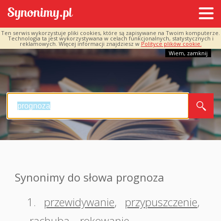
Ten serwis wykorzystuje pliki cookies, które są zapisywane na Twoim komputerze.
Technologia ta jest wykorzystywana w celach funkcjonalnych, statystycznych i
reklamowych. Więcej informacji znajdziesz w
Polityce plików cookie.
Wiem, zamknij
Synonimy do słowa prognoza
1.
przewidywanie
,
przypuszczenie
,
rachuba
,
rokowanie