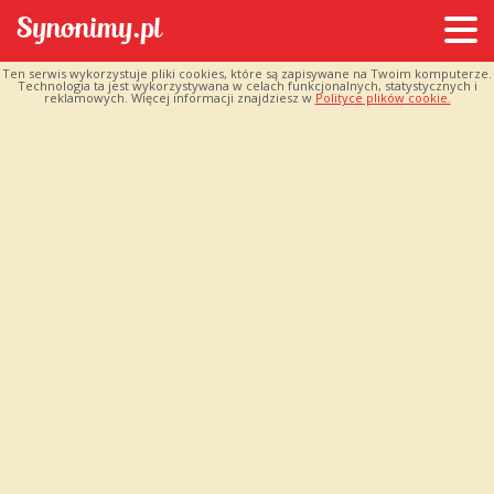
Ten serwis wykorzystuje pliki cookies, które są zapisywane na Twoim komputerze.
Technologia ta jest wykorzystywana w celach funkcjonalnych, statystycznych i
reklamowych. Więcej informacji znajdziesz w
Polityce plików cookie.