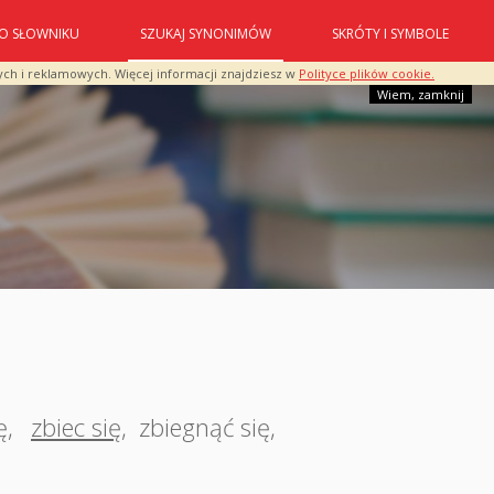
O SŁOWNIKU
SZUKAJ SYNONIMÓW
SKRÓTY I SYMBOLE
ych i reklamowych. Więcej informacji znajdziesz w
Polityce plików cookie.
Wiem, zamknij
ę
,
zbiec się
,
zbiegnąć się
,