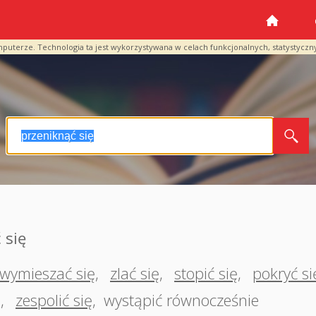
mputerze. Technologia ta jest wykorzystywana w celach funkcjonalnych, statystyczn
 się
wymieszać się
,
zlać się
,
stopić się
,
pokryć si
ę
,
zespolić się
,
wystąpić równocześnie