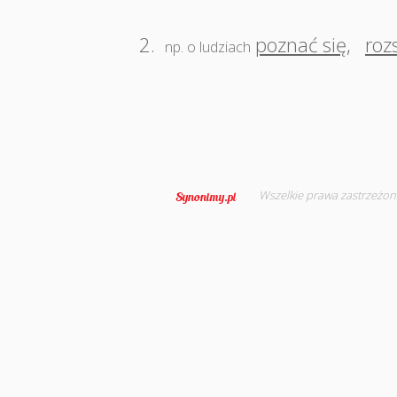
2.
poznać się
,
roz
np. o ludziach
Wszelkie prawa zastrzeżon