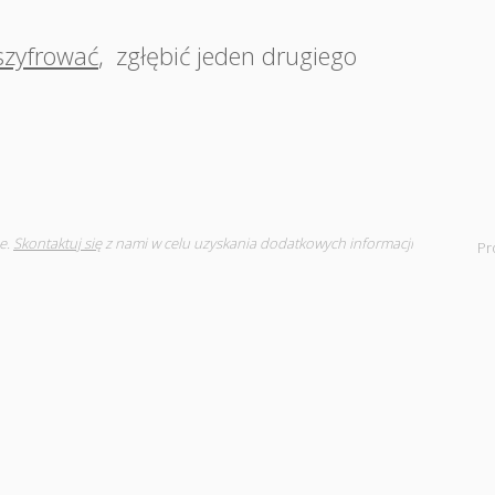
szyfrować
,
zgłębić jeden drugiego
e.
Skontaktuj się
z nami w celu uzyskania dodatkowych informacji
Pr