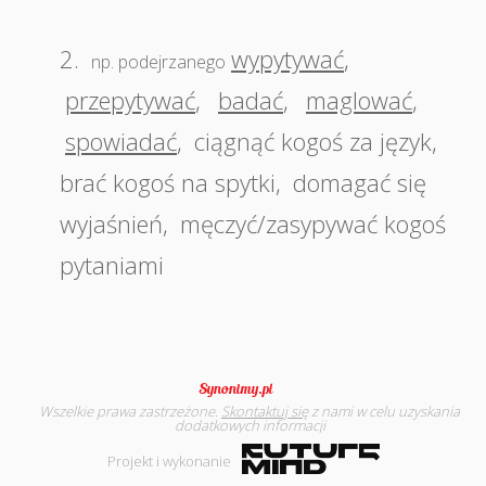
2.
wypytywać
,
np. podejrzanego
przepytywać
,
badać
,
maglować
,
spowiadać
,
ciągnąć kogoś za język
,
brać kogoś na spytki
,
domagać się
wyjaśnień
,
męczyć/zasypywać kogoś
pytaniami
Wszelkie prawa zastrzeżone.
Skontaktuj się
z nami w celu uzyskania
dodatkowych informacji
Projekt i wykonanie