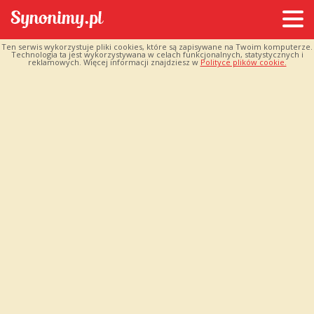
Ten serwis wykorzystuje pliki cookies, które są zapisywane na Twoim komputerze.
Technologia ta jest wykorzystywana w celach funkcjonalnych, statystycznych i
reklamowych. Więcej informacji znajdziesz w
Polityce plików cookie.