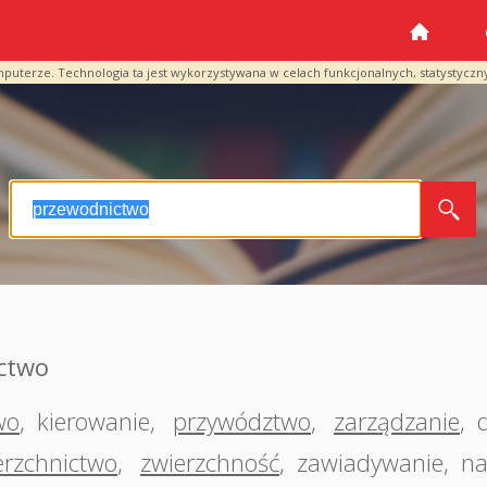
mputerze. Technologia ta jest wykorzystywana w celach funkcjonalnych, statystyczn
ctwo
wo
,
kierowanie
,
przywództwo
,
zarządzanie
,
erzchnictwo
,
zwierzchność
,
zawiadywanie
,
na