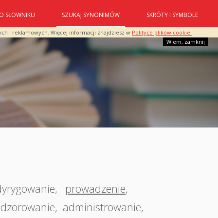
O SŁOWNIKU
SZUKAJ SYNONIMÓW
SKRÓTY I SYMBOLE
ych i reklamowych. Więcej informacji znajdziesz w
Polityce plików cookie.
Wiem, zamknij
dyrygowanie
,
prowadzenie
,
dzorowanie
,
administrowanie
,