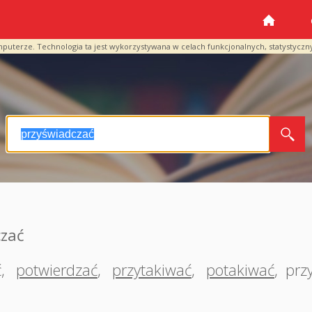
mputerze. Technologia ta jest wykorzystywana w celach funkcjonalnych, statystyczn
czać
ć
,
potwierdzać
,
przytakiwać
,
potakiwać
,
prz