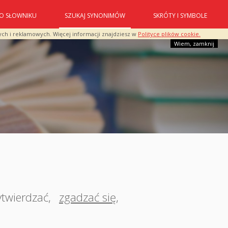
O SŁOWNIKU
SZUKAJ SYNONIMÓW
SKRÓTY I SYMBOLE
ych i reklamowych. Więcej informacji znajdziesz w
Polityce plików cookie.
Wiem, zamknij
ytwierdzać
,
zgadzać się
,