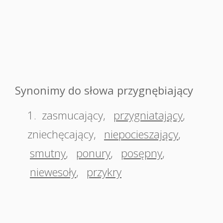
Synonimy do słowa przygnębiający
1.
zasmucający
,
przygniatający
,
zniechęcający
,
niepocieszający
,
smutny
,
ponury
,
posępny
,
niewesoły
,
przykry