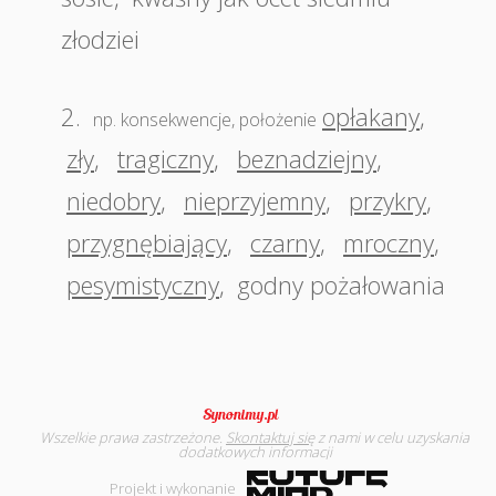
złodziei
2.
opłakany
,
np. konsekwencje, położenie
zły
,
tragiczny
,
beznadziejny
,
niedobry
,
nieprzyjemny
,
przykry
,
przygnębiający
,
czarny
,
mroczny
,
pesymistyczny
,
godny pożałowania
Wszelkie prawa zastrzeżone.
Skontaktuj się
z nami w celu uzyskania
dodatkowych informacji
Projekt i wykonanie