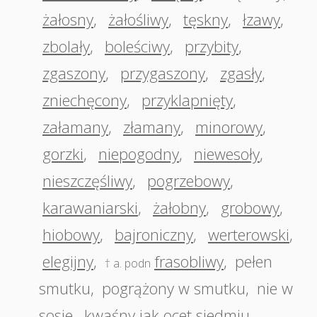
żałosny
,
żałośliwy
,
tęskny
,
łzawy
,
zbolały
,
boleściwy
,
przybity
,
zgaszony
,
przygaszony
,
zgasły
,
zniechęcony
,
przyklapnięty
,
załamany
,
złamany
,
minorowy
,
gorzki
,
niepogodny
,
niewesoły
,
nieszczęśliwy
,
pogrzebowy
,
karawaniarski
,
żałobny
,
grobowy
,
hiobowy
,
bajroniczny
,
werterowski
,
elegijny
,
frasobliwy
,
pełen
† a. podn
smutku
,
pogrążony w smutku
,
nie w
sosie
,
kwaśny jak ocet siedmiu