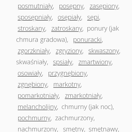
posmutniały
,
posępny
,
zasępiony
,
sposępniały
,
osępiały
,
sępi
,
stroskany
,
zatroskany
,
ponury (jak
chmura gradowa)
,
ponuracki
,
zgorzkniały
,
zgryziony
,
skwaszony
,
skwaśniały
,
spsiały
,
zmartwiony
,
osowiały
,
przygnębiony
,
zgnębiony
,
markotny
,
pomarkotniały
,
zmarkotniały
,
melancholijny
,
chmurny (jak noc)
,
pochmurny
,
zachmurzony
,
nachmurzony
,
smętny
,
smętnawy
,