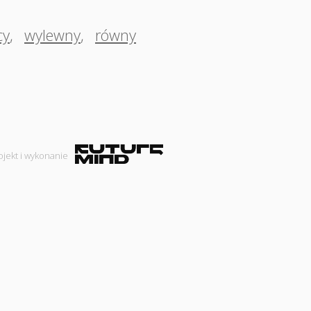
cy
,
wylewny
,
równy
ojekt i wykonanie