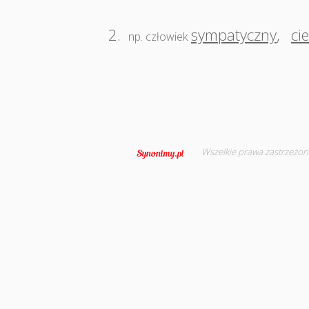
2.
sympatyczny
,
ci
np. człowiek
Wszelkie prawa zastrzeżon