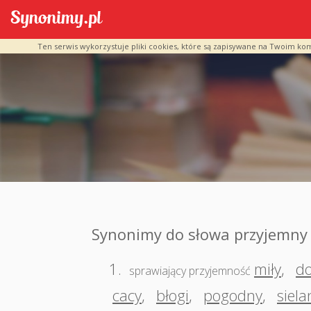
Ten serwis wykorzystuje pliki cookies, które są zapisywane na Twoim ko
Synonimy do słowa przyjemny
1.
miły
,
d
sprawiający przyjemność
cacy
,
błogi
,
pogodny
,
siel