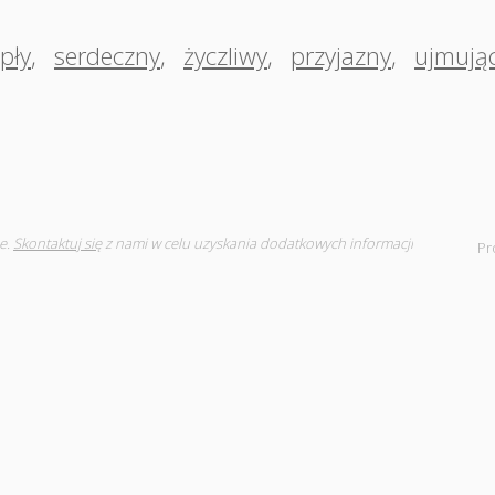
epły
,
serdeczny
,
życzliwy
,
przyjazny
,
ujmują
e.
Skontaktuj się
z nami w celu uzyskania dodatkowych informacji
Pr