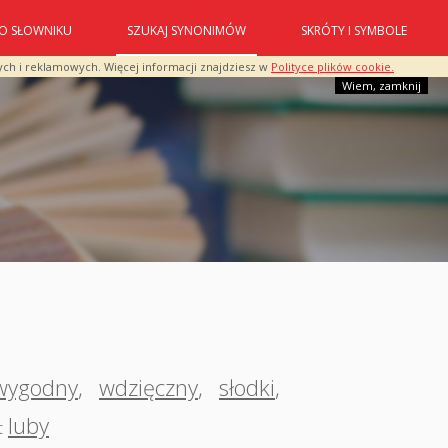
O SŁOWNIKU
SZUKAJ SYNONIMÓW
SKRÓTY I SYMBOLE
ych i reklamowych. Więcej informacji znajdziesz w
Polityce plików cookie.
Wiem, zamknij
wygodny
,
wdzięczny
,
słodki
,
luby
t