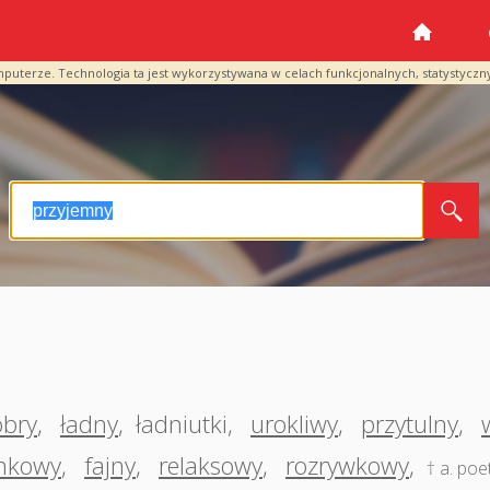
mputerze. Technologia ta jest wykorzystywana w celach funkcjonalnych, statystyczn
obry
,
ładny
,
ładniutki
,
urokliwy
,
przytulny
,
ankowy
,
fajny
,
relaksowy
,
rozrywkowy
,
† a. poe