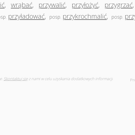
ić
,
wrąbać
,
przywalić
,
przyłożyć
,
przygrzać
przyładować
,
przykrochmalić
,
pr
sp.
posp.
posp.
e.
Skontaktuj się
z nami w celu uzyskania dodatkowych informacji
Pr