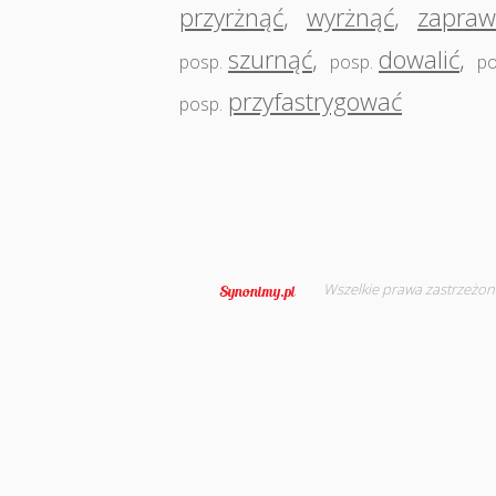
przyrżnąć
,
wyrżnąć
,
zapraw
szurnąć
,
dowalić
,
posp.
posp.
po
przyfastrygować
posp.
Wszelkie prawa zastrzeżon