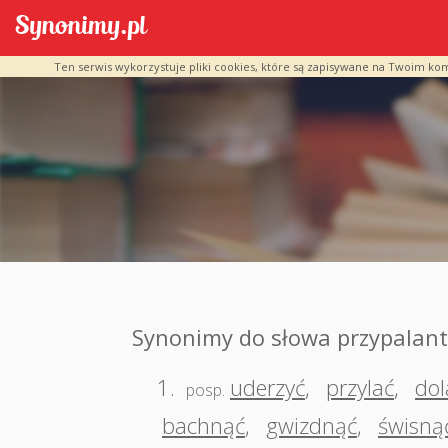
Ten serwis wykorzystuje pliki cookies, które są zapisywane na Twoim ko
Synonimy do słowa przypalan
1.
uderzyć
,
przylać
,
dol
posp.
bachnąć
,
gwizdnąć
,
świsną