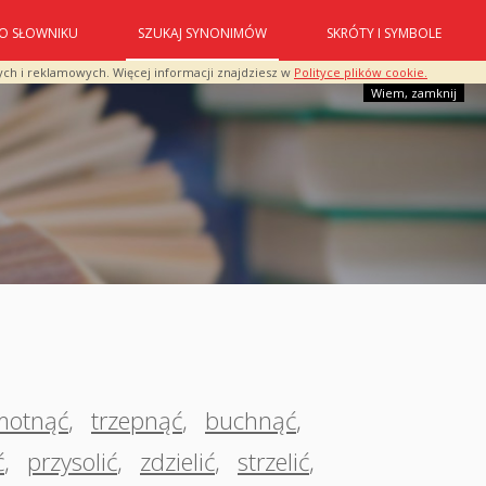
O SŁOWNIKU
SZUKAJ SYNONIMÓW
SKRÓTY I SYMBOLE
ych i reklamowych. Więcej informacji znajdziesz w
Polityce plików cookie.
Wiem, zamknij
motnąć
,
trzepnąć
,
buchnąć
,
ć
,
przysolić
,
zdzielić
,
strzelić
,