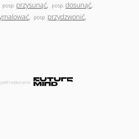
,
przysunąć
,
dosunąć
,
posp.
posp.
zymalować
,
przydzwonić
,
posp.
ojekt i wykonanie