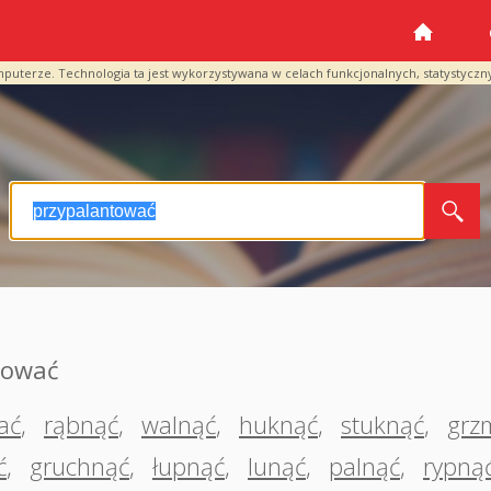
mputerze. Technologia ta jest wykorzystywana w celach funkcjonalnych, statystyczn
tować
ać
,
rąbnąć
,
walnąć
,
huknąć
,
stuknąć
,
grz
ć
,
gruchnąć
,
łupnąć
,
lunąć
,
palnąć
,
rypną