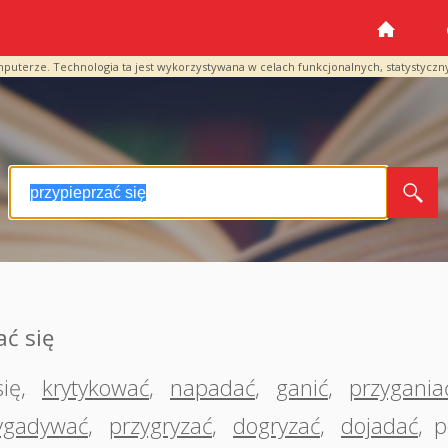
mputerze. Technologia ta jest wykorzystywana w celach funkcjonalnych, statystyczn
ć się
się
,
krytykować
,
napadać
,
ganić
,
przygania
ygadywać
,
przygryzać
,
dogryzać
,
dojadać
,
p