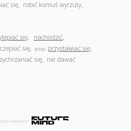
iać się
,
robić komuś wyrzuty
,
ylepiać się
,
nachodzić
,
czepiać się
,
przystawiać się
,
posp.
zychrzaniać się
,
nie dawać
ojekt i wykonanie