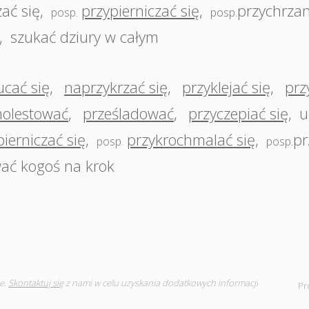
ać się
,
przypierniczać się
,
przychrzan
posp.
posp.
,
szukać dziury w całym
ucać się
,
naprzykrzać się
,
przyklejać się
,
prz
olestować
,
prześladować
,
przyczepiać się
,
u
pierniczać się
,
przykrochmalać się
,
pr
posp.
posp.
ać kogoś na krok
e.
Skontaktuj się
z nami w celu uzyskania dodatkowych informacji
Pr