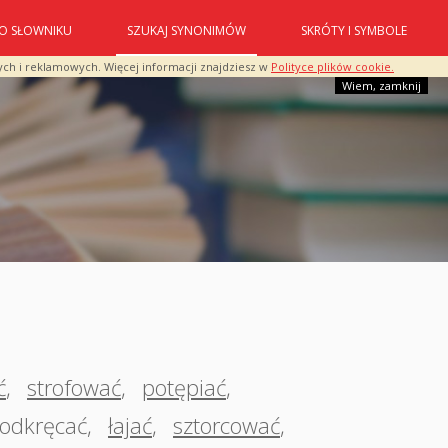
O SŁOWNIKU
SZUKAJ SYNONIMÓW
SKRÓTY I SYMBOLE
ych i reklamowych. Więcej informacji znajdziesz w
Polityce plików cookie.
Wiem, zamknij
ć
,
strofować
,
potępiać
,
odkręcać
,
łajać
,
sztorcować
,