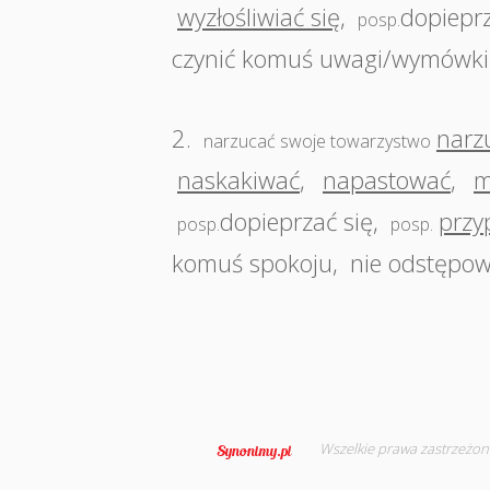
wyzłośliwiać się
,
dopieprz
posp.
czynić komuś uwagi/wymówki
2.
narz
narzucać swoje towarzystwo
naskakiwać
,
napastować
,
m
dopieprzać się
,
przy
posp.
posp.
komuś spokoju
,
nie odstępow
Wszelkie prawa zastrzeżon