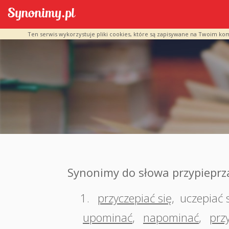
Ten serwis wykorzystuje pliki cookies, które są zapisywane na Twoim ko
Synonimy do słowa przypieprza
1.
przyczepiać się
,
uczepiać 
upominać
,
napominać
,
prz