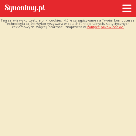
Ten serwis wykorzystuje pliki cookies, które są zapisywane na Twoim komputerze.
Technologia ta jest wykorzystywana w celach funkcjonalnych, statystycznych i
reklamowych. Więcej informacji znajdziesz w
Polityce plików cookie.