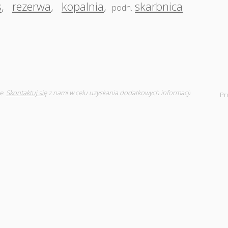
s
,
rezerwa
,
kopalnia
,
skarbnica
podn.
e.
Skontaktuj się
z nami w celu uzyskania dodatkowych informacji
Pr