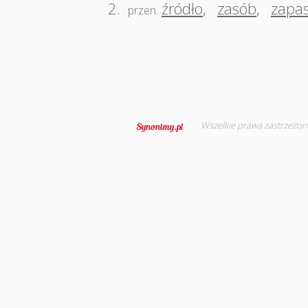
2.
źródło
,
zasób
,
zapa
przen.
Wszelkie prawa zastrzeżon