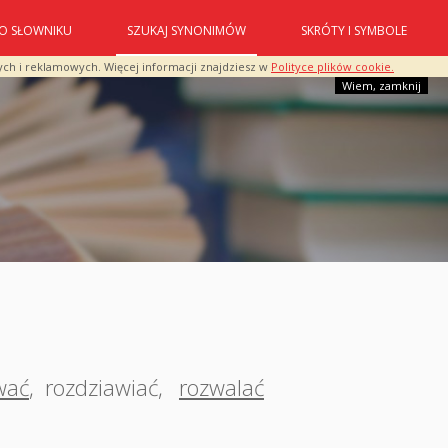
O SŁOWNIKU
SZUKAJ SYNONIMÓW
SKRÓTY I SYMBOLE
ych i reklamowych. Więcej informacji znajdziesz w
Polityce plików cookie.
Wiem, zamknij
wać
,
rozdziawiać
,
rozwalać