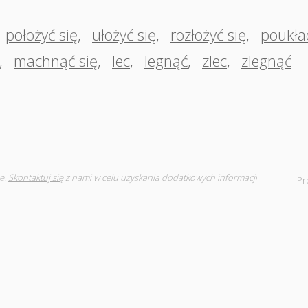
położyć się
,
ułożyć się
,
rozłożyć się
,
poukła
,
machnąć się
,
lec
,
legnąć
,
zlec
,
zlegnąć
e.
Skontaktuj się
z nami w celu uzyskania dodatkowych informacji
Pr