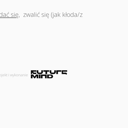
dać się
,
zwalić się (jak kłoda/z
ojekt i wykonanie