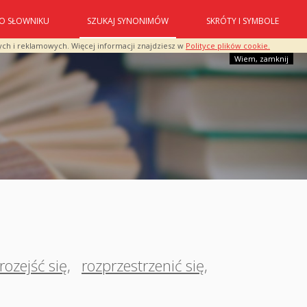
O SŁOWNIKU
SZUKAJ SYNONIMÓW
SKRÓTY I SYMBOLE
ych i reklamowych. Więcej informacji znajdziesz w
Polityce plików cookie.
Wiem, zamknij
rozejść się
,
rozprzestrzenić się
,