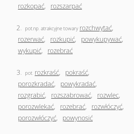
rozkopać
,
rozszarpać
2.
rozchwytać
,
pot.np. atrakcyjne towary
rozerwać
,
rozkupić
,
powykupywać
,
wykupić
,
rozebrać
3.
rozkraść
,
pokraść
,
pot.
porozkradać
,
powykradać
,
rozgrabić
,
rozszabrować
,
rozwlec
,
porozwlekać
,
rozebrać
,
rozwłóczyć
,
porozwłóczyć
,
powynosić