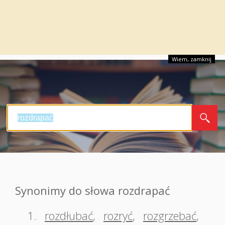
Wiem, zamknij
Synonimy do słowa rozdrapać
1.
rozdłubać
,
rozryć
,
rozgrzebać
,