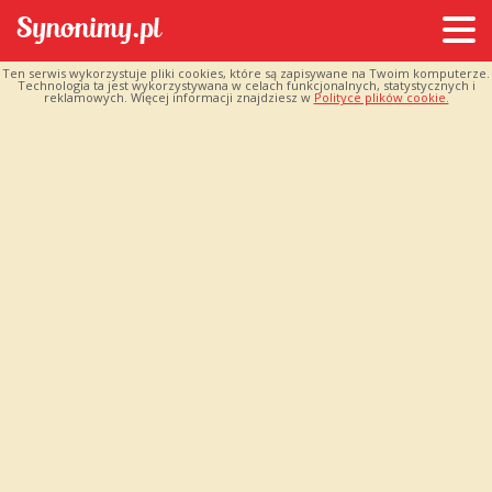
Ten serwis wykorzystuje pliki cookies, które są zapisywane na Twoim komputerze.
Technologia ta jest wykorzystywana w celach funkcjonalnych, statystycznych i
reklamowych. Więcej informacji znajdziesz w
Polityce plików cookie.