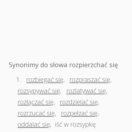
Synonimy do słowa rozpierzchać się
1.
rozbiegać się
,
rozpraszać się
,
rozsypywać się
,
rozlatywać się
,
rozłączać się
,
rozdzielać się
,
rozrzucać się
,
rozpełzać się
,
oddalać się
,
iść w rozsypkę