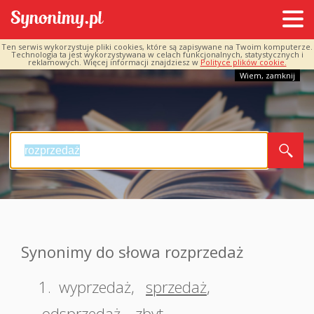
Ten serwis wykorzystuje pliki cookies, które są zapisywane na Twoim komputerze.
Technologia ta jest wykorzystywana w celach funkcjonalnych, statystycznych i
reklamowych. Więcej informacji znajdziesz w
Polityce plików cookie.
Wiem, zamknij
Synonimy do słowa rozprzedaż
1.
wyprzedaż
,
sprzedaż
,
odsprzedaż
,
zbyt