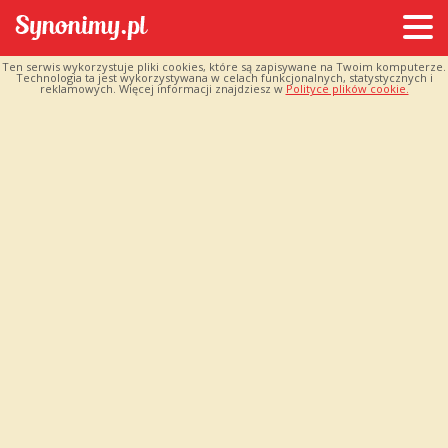
Ten serwis wykorzystuje pliki cookies, które są zapisywane na Twoim komputerze.
Technologia ta jest wykorzystywana w celach funkcjonalnych, statystycznych i
reklamowych. Więcej informacji znajdziesz w
Polityce plików cookie.