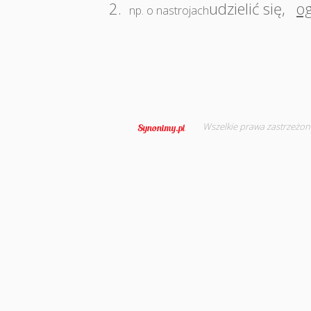
2.
udzielić się
,
o
np. o nastrojach
Wszelkie prawa zastrzeżon