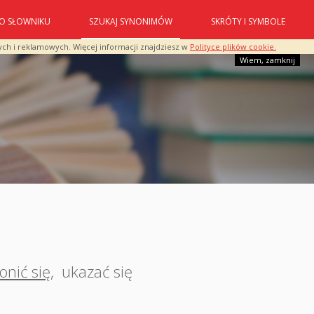
O SŁOWNIKU
SZUKAJ SYNONIMÓW
SKRÓTY I SYMBOLE
ych i reklamowych. Więcej informacji znajdziesz w
Polityce plików cookie.
Wiem, zamknij
onić się
,
ukazać się