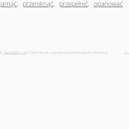
garnąć
,
przeniknąć
,
przepełnić
,
opanować
e.
Skontaktuj się
z nami w celu uzyskania dodatkowych informacji
Pr