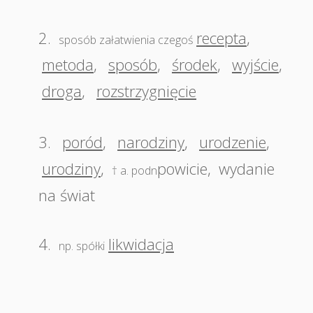
2.
recepta
,
sposób załatwienia czegoś
metoda
,
sposób
,
środek
,
wyjście
,
droga
,
rozstrzygnięcie
3.
poród
,
narodziny
,
urodzenie
,
urodziny
,
powicie
,
wydanie
† a. podn
na świat
4.
likwidacja
np. spółki