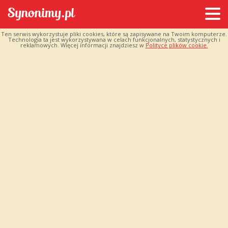
Ten serwis wykorzystuje pliki cookies, które są zapisywane na Twoim komputerze.
Technologia ta jest wykorzystywana w celach funkcjonalnych, statystycznych i
reklamowych. Więcej informacji znajdziesz w
Polityce plików cookie.