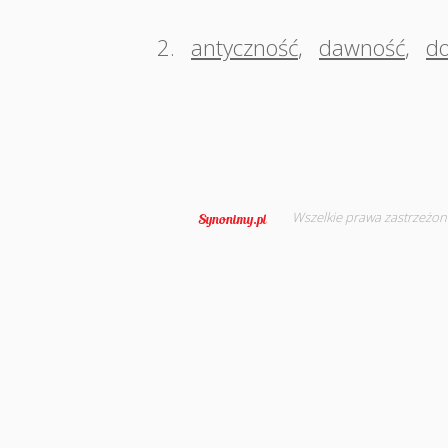
2.
antyczność
,
dawność
,
do
Wszelkie prawa zastrzeżon