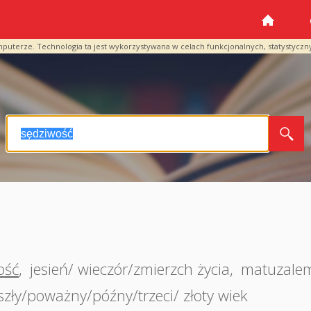
mputerze. Technologia ta jest wykorzystywana w celach funkcjonalnych, statystyczn
ość
,
jesień/ wieczór/zmierzch życia
,
matuzalem
ły/poważny/późny/trzeci/ złoty wiek