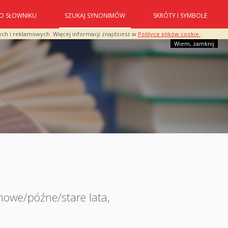
O SŁOWNIKU
SZUKAJ SYNONIMÓW
SKRÓTY I SYMBOLE
ych i reklamowych. Więcej informacji znajdziesz w
Polityce plików cookie.
Wiem, zamknij
owe/późne/stare lata
,