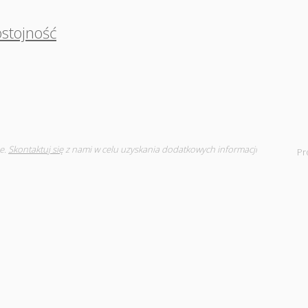
stojność
e.
Skontaktuj się
z nami w celu uzyskania dodatkowych informacji
Pr