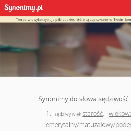
Ten serwis wykorzystuje pliki cookies, które są zapisywane na Twoim ko
Synonimy do słowa sędziwość
1.
starość
,
wiekow
sędziwy wiek
emerytalny/matuzalowy/podesz