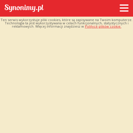
Ten serwis wykorzystuje pliki cookies, które są zapisywane na Twoim komputerze.
Technologia ta jest wykorzystywana w celach funkcjonalnych, statystycznych i
reklamowych. Więcej informacji znajdziesz w
Polityce plików cookie.