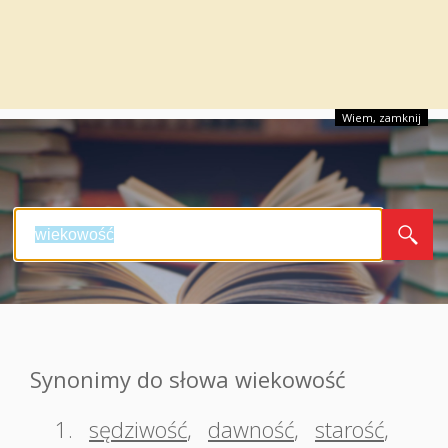
Wiem, zamknij
Synonimy do słowa wiekowość
1.
sędziwość
,
dawność
,
starość
,