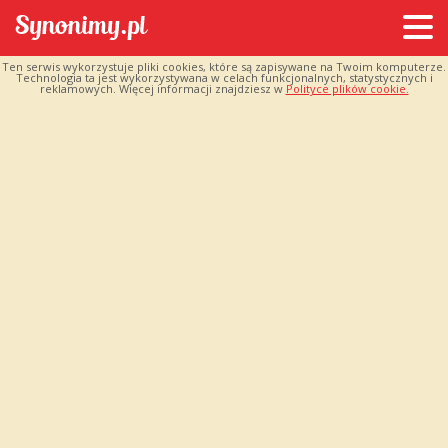
Ten serwis wykorzystuje pliki cookies, które są zapisywane na Twoim komputerze.
Technologia ta jest wykorzystywana w celach funkcjonalnych, statystycznych i
reklamowych. Więcej informacji znajdziesz w
Polityce plików cookie.