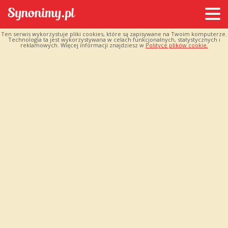
Ten serwis wykorzystuje pliki cookies, które są zapisywane na Twoim komputerze.
Technologia ta jest wykorzystywana w celach funkcjonalnych, statystycznych i
reklamowych. Więcej informacji znajdziesz w
Polityce plików cookie.