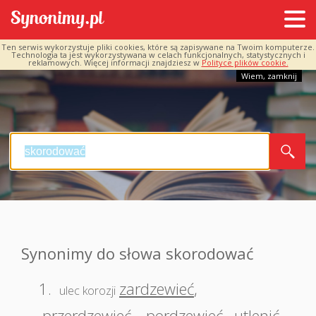
Ten serwis wykorzystuje pliki cookies, które są zapisywane na Twoim komputerze.
Technologia ta jest wykorzystywana w celach funkcjonalnych, statystycznych i
reklamowych. Więcej informacji znajdziesz w
Polityce plików cookie.
Wiem, zamknij
Synonimy do słowa skorodować
1.
zardzewieć
,
ulec korozji
przerdzewieć
,
pordzewieć
,
utlenić