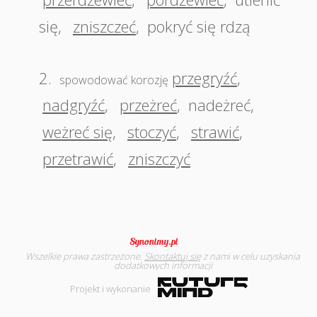
się
,
zniszczeć
,
pokryć się rdzą
2.
przegryźć
,
spowodować korozję
nadgryźć
,
przeżreć
,
nadeżreć
,
weżreć się
,
stoczyć
,
strawić
,
przetrawić
,
zniszczyć
Wszelkie prawa zastrzeżone.
Skontaktuj się
z nami w celu uzyskania
dodatkowych informacji
Projekt i wykonanie